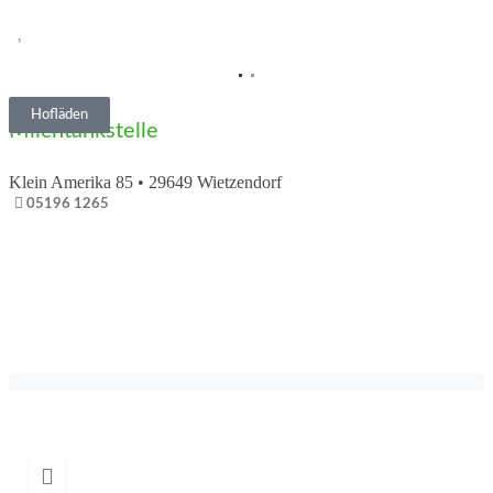
Vorheriges
Nächs
Hofläden
Milchtankstelle
Klein Amerika 85
•
29649
Wietzendorf
05196 1265