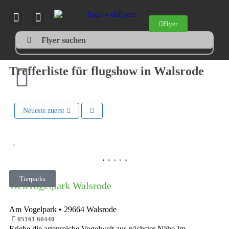
Flyer
Flyer suchen
Trefferliste für flugshow in Walsrode
Neueste zuerst
Vorheriges
Nächste
Tierparks
Weltvogelpark Walsrode
Am Vogelpark
•
29664
Walsrode
05161 60440
Erlebe die artenreiche Vogelwelt aus nächster Nähe Im