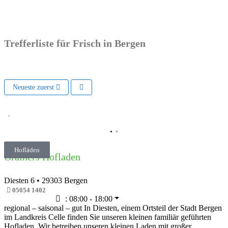
Trefferliste für Frisch in Bergen
Neueste zuerst
Vorheriges
Nächs
Hofläden
Gralhers Hofladen
Diesten 6
•
29303
Bergen
05054 1402
:
08:00 - 18:00
regional – saisonal – gut In Diesten, einem Ortsteil der Stadt Bergen
im Landkreis Celle finden Sie unseren kleinen familiär geführten
Hofladen. Wir betreiben unseren kleinen Laden mit großer