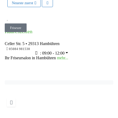
Neueste zuerst
Vorheriges
Nächste
Friseure
Haareszeiten
Celler Str. 5
•
29313
Hambühren
05084 981530
:
09:00 - 12:00
Ihr Friseursalon in Hambühren
mehr...