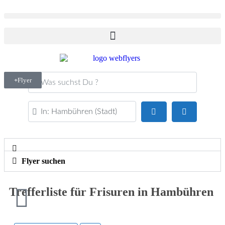
Was suchst Du ?
Flyer
PLZ oder Ort
Suchen
Advanced Fi
Flyer suchen
Trefferliste für Frisuren in Hambühren