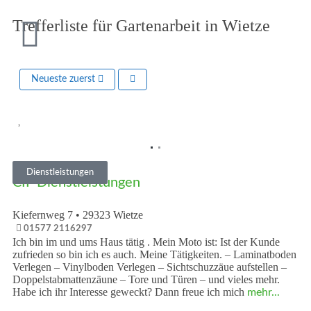
Trefferliste für Gartenarbeit in Wietze
Neueste zuerst
Vorheriges
Nächst
Dienstleistungen
CIF Dienstleistungen
Kiefernweg 7
•
29323
Wietze
01577 2116297
Ich bin im und ums Haus tätig . Mein Moto ist: Ist der Kunde
zufrieden so bin ich es auch. Meine Tätigkeiten. – Laminatboden
Verlegen – Vinylboden Verlegen – Sichtschuzzäue aufstellen –
Doppelstabmattenzäune – Tore und Türen – und vieles mehr.
Habe ich ihr Interesse geweckt? Dann freue ich mich
mehr...