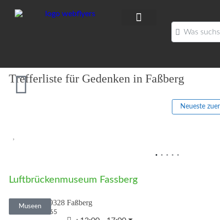
Was suchst D
Trefferliste für Gedenken in Faßberg
Neueste zue
Vorheriges
Luftbrückenmuseum Fassberg
Waldweg
•
29328
Faßberg
Museen
5052 978865