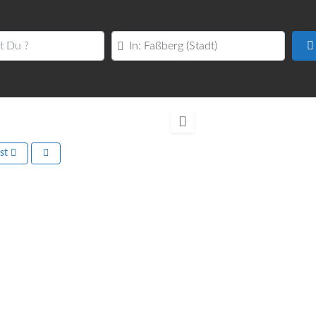
u ?
PLZ oder Ort
rst
Nächstes