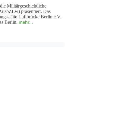
ie Militärgeschichtliche
AusbZLw) präsentiert. Das
ngsstätte Luftbrücke Berlin e.V.
es Berlin.
mehr...