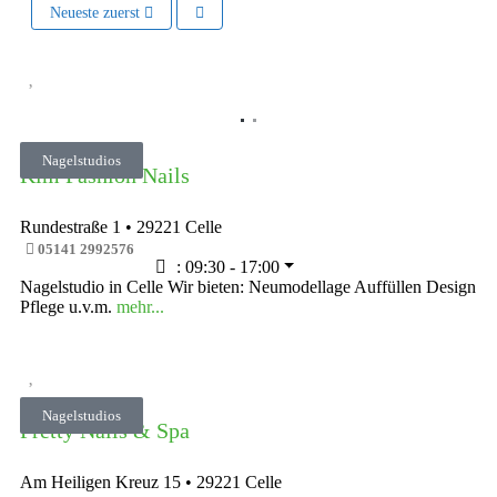
Neueste zuerst
Vorheriges
Nächste
Nagelstudios
Kim Fashion Nails
Rundestraße 1
•
29221
Celle
05141 2992576
:
09:30 - 17:00
Nagelstudio in Celle Wir bieten: Neumodellage Auffüllen Design
Pflege u.v.m.
mehr...
Vorheriges
Nächste
Nagelstudios
Pretty Nails & Spa
Am Heiligen Kreuz 15
•
29221
Celle