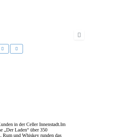
t
Nächstes
unden in der Celler Innenstadt.Im
ine „Der Laden“ über 350
in, Rum und Whiskey runden das