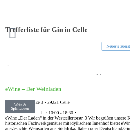
Trefferliste für Gin in Celle
Neueste zuers
Vorheriges
eWine – Der Weinladen
Westcellertorstraße 3
•
29221
Celle
Wein &
05141 2089520
Spirituosen
:
10:00 - 18:30
eWine „Der Laden“ in der Westcellertorstr. 3 Wir begrüßen unsere K
historischen Fachwerkgemäuer mit idyllischem Innenhof bietet eW
ausgesuchte Weinsorten aus Südafrika, Italien oder Deutschland.G