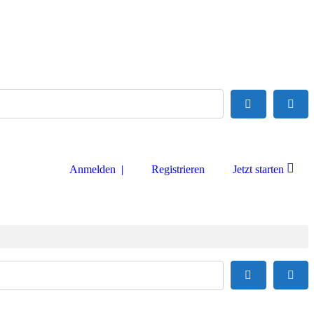
Suchen
Adva
Anmelden |
Registrieren
Jetzt starten
Suchen
Adva