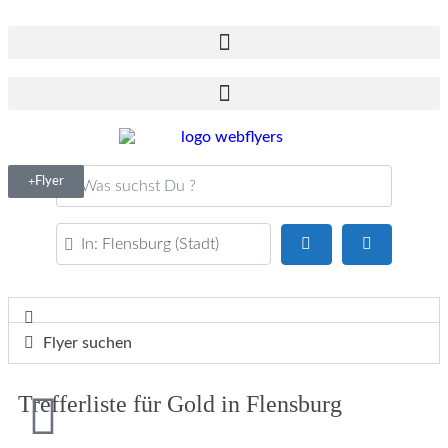
Was suchst Du ?
Flyer
PLZ oder Ort
Suchen
Advanced F
Flyer suchen
Trefferliste für Gold in Flensburg