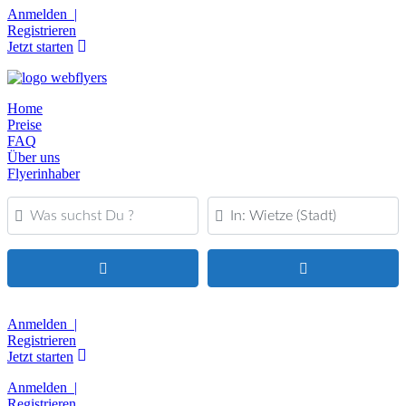
Anmelden |
Registrieren
Jetzt starten
Home
Preise
FAQ
Über uns
Flyerinhaber
Was suchst Du ?
PLZ oder Ort
Suchen
Advanced Filters
Anmelden |
Registrieren
Jetzt starten
Anmelden |
Registrieren