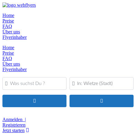
Home
Preise
FAQ
Über uns
Flyerinhaber
Home
Preise
FAQ
Über uns
Flyerinhaber
Was suchst Du ?
PLZ oder Ort
Suchen
Advanced Filters
Anmelden |
Registrieren
Jetzt starten