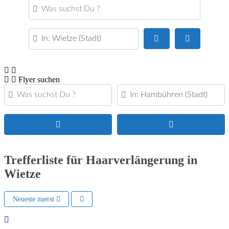
Was suchst Du ?
PLZ oder Ort
Suchen
Advanced Fi
Flyer suchen
Was suchst Du ?
PLZ oder Ort
Suchen
Advanced Filters
Trefferliste für Haarverlängerung in
Wietze
Neueste zuerst