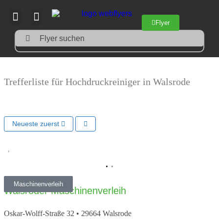
Flyer
Flyer suchen
Trefferliste für Hochdruckreiniger in Walsrode
Neueste zuerst
Vorheriges
Nächs
Maschinenverleih
Walsroder Maschinenverleih
Oskar-Wolff-Straße 32
•
29664
Walsrode