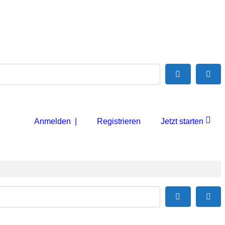
Suchen
Adv
Anmelden |
Registrieren
Jetzt starten
Suchen
Adv