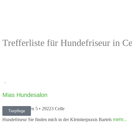
Trefferliste für Hundefriseur in Ce
Vorheriges
Mias Hundesalon
Kaninchengarten 5
•
29223
Celle
Tierpflege
05141 51920
Hundefriseur Sie finden mich in der Kleintierpraxis Bartels
mehr...