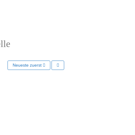
lle
Neueste zuerst
Näc