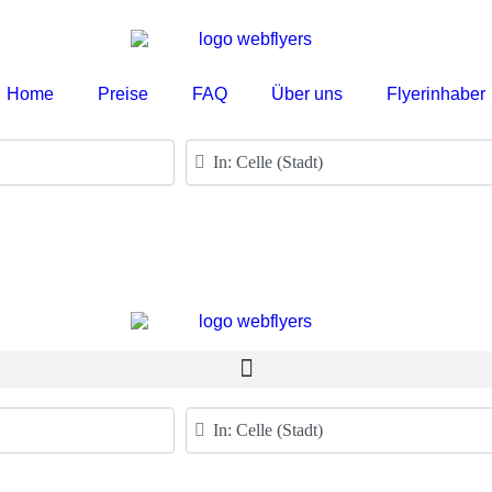
Home
Preise
FAQ
Über uns
Flyerinhaber
PLZ oder Ort
PLZ oder Ort