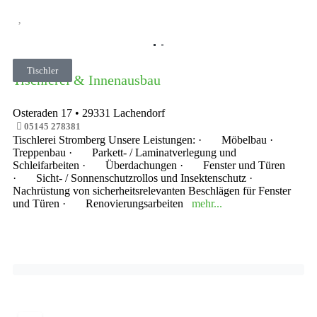
Vorheriges
Nächste
Tischler
Tischlerei & Innenausbau
Osteraden 17
•
29331
Lachendorf
05145 278381
Tischlerei Stromberg Unsere Leistungen: · Möbelbau ·
Treppenbau · Parkett- / Laminatverlegung und
Schleifarbeiten · Überdachungen · Fenster und Türen
· Sicht- / Sonnenschutzrollos und Insektenschutz ·
Nachrüstung von sicherheitsrelevanten Beschlägen für Fenster
und Türen · Renovierungsarbeiten
mehr...