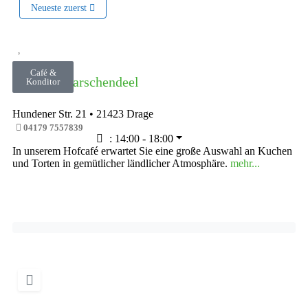
Neueste zuerst
Café &
Hofcafé Marschendeel
Konditor
Hundener Str. 21
•
21423
Drage
04179 7557839
:
14:00 - 18:00
In unserem Hofcafé erwartet Sie eine große Auswahl an Kuchen
und Torten in gemütlicher ländlicher Atmosphäre.
mehr...