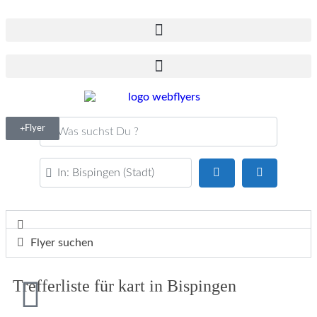
Was suchst Du ?
Flyer
PLZ oder Ort
Suchen
Advanced F
Flyer suchen
Trefferliste für kart in Bispingen