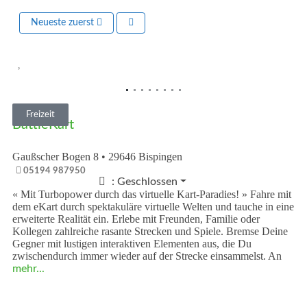
Neueste zuerst
Vorheriges
Nächst
Freizeit
BattleKart
Gaußscher Bogen 8
•
29646
Bispingen
05194 987950
:
Geschlossen
« Mit Turbopower durch das virtuelle Kart-Paradies! » Fahre mit
dem eKart durch spektakuläre virtuelle Welten und tauche in eine
erweiterte Realität ein. Erlebe mit Freunden, Familie oder
Kollegen zahlreiche rasante Strecken und Spiele. Bremse Deine
Gegner mit lustigen interaktiven Elementen aus, die Du
zwischendurch immer wieder auf der Strecke einsammelst. An
mehr...