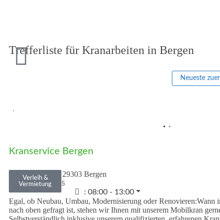
Trefferliste für Kranarbeiten in Bergen
Neueste zue
Vorheriges
Kranservice Bergen
Wiesenstraße 5
•
29303
Bergen
Verleih &
05051 6064405
Vermietung
:
08:00 - 13:00
Egal, ob Neubau, Umbau, Modernisierung oder Renovieren:Wann im
nach oben gefragt ist, stehen wir Ihnen mit unserem Mobilkran gern
Selbstverständlich inklusive unserem qualifizierten, erfahrenen Kr