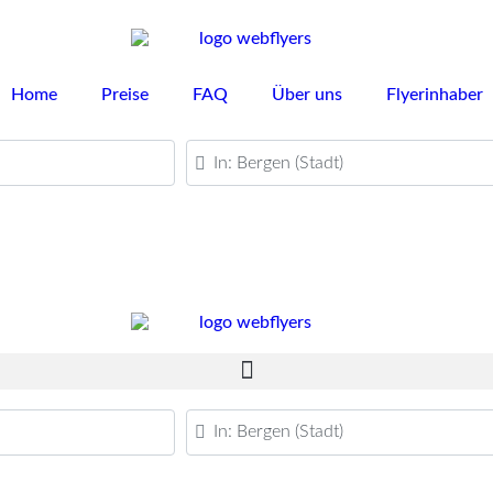
Home
Preise
FAQ
Über uns
Flyerinhaber
PLZ oder Ort
PLZ oder Ort