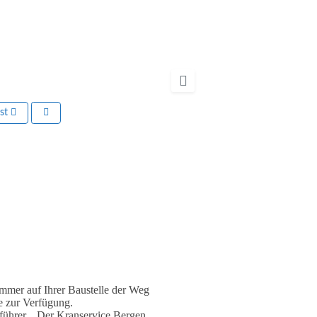
rst
Nächstes
mer auf Ihrer Baustelle der Weg
e zur Verfügung.
anführer. Der Kranservice Bergen