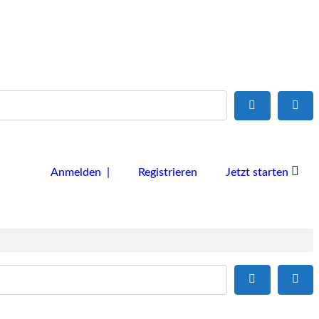
Suchen
Adv
Anmelden |
Registrieren
Jetzt starten
Suchen
Adv