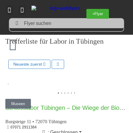
Flyer
Flyer suchen
Trefferliste für Labor in Tübingen
Neueste zuerst
Vorheriges
Nächst
Museen
Schlosslabor Tübingen – Die Wiege der Biochemie
Burgsteige 11
•
72070
Tübingen
07071 2911384
:
Geschlossen