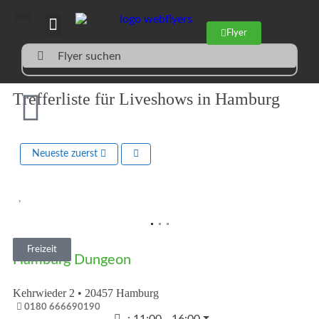
Flyer
Flyer suchen
Trefferliste für Liveshows in Hamburg
Neueste zuerst
Vorheriges
Nächst
Freizeit
Hamburg Dungeon
Kehrwieder 2
•
20457
Hamburg
0180 666690190