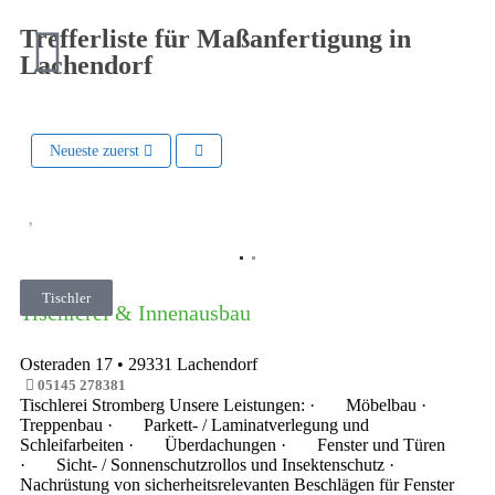
Trefferliste für Maßanfertigung in
Lachendorf
Neueste zuerst
Vorheriges
Nächste
Tischler
Tischlerei & Innenausbau
Osteraden 17
•
29331
Lachendorf
05145 278381
Tischlerei Stromberg Unsere Leistungen: · Möbelbau ·
Treppenbau · Parkett- / Laminatverlegung und
Schleifarbeiten · Überdachungen · Fenster und Türen
· Sicht- / Sonnenschutzrollos und Insektenschutz ·
Nachrüstung von sicherheitsrelevanten Beschlägen für Fenster