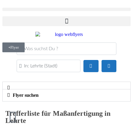
Was suchst Du ?
Flyer
PLZ oder Ort
Suchen
Advanced Fi
Flyer suchen
Trefferliste für Maßanfertigung in
Lehrte