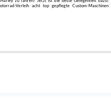
Harley zu fahren? Jetzt ist die beste Gelegenheit dazu!
torrad-Verleih acht top gepflegte Custom-Maschinen