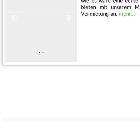
wie es wäre eine echte 
bieten mit unserem Mo
Vermietung an.
mehr...
Vorheriges
Nächstes