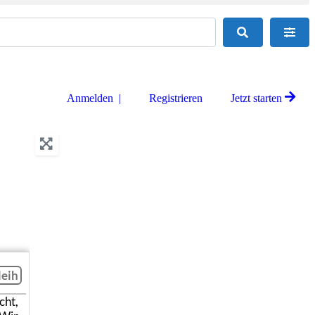
Suchen
Adva
Anmelden |
Registrieren
Jetzt starten
leih
ht,