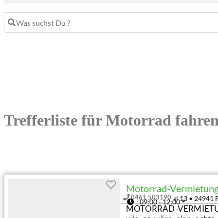
Was suchst Du ?
Trefferliste für Motorrad fahre
Motorrad-Vermietung
0461 503190
Am Friedenshügel 13
•
24941
:
09:00 - 12:00
MOTORRAD-VERMIETUNG