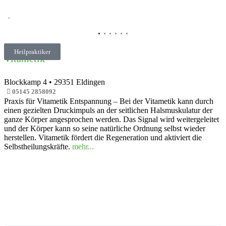
Vorheriges
Nächs
Heilpraktiker
Vitametik
Blockkamp 4
•
29351
Eldingen
05145 2858092
Praxis für Vitametik Entspannung – Bei der Vitametik kann durch
einen gezielten Druckimpuls an der seitlichen Halsmuskulatur der
ganze Körper angesprochen werden. Das Signal wird weitergeleitet
und der Körper kann so seine natürliche Ordnung selbst wieder
herstellen. Vitametik fördert die Regeneration und aktiviert die
Selbstheilungskräfte.
mehr...