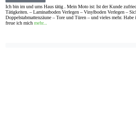
01577 2116297
Ich bin im und ums Haus tätig . Mein Moto ist: Ist der Kunde zufrie
Tätigkeiten. – Laminatboden Verlegen – Vinylboden Verlegen – Sich
Doppelstabmattenzäune – Tore und Türen – und vieles mehr. Habe i
freue ich mich
mehr...