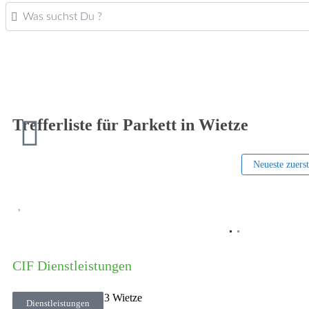
Was suchst Du ?
Trefferliste für Parkett in Wietze
Neueste zuers
Vorheriges
CIF Dienstleistungen
Kiefernweg 7
•
29323
Wietze
Dienstleistungen