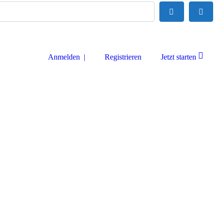
Suchen
Adva
Anmelden |
Registrieren
Jetzt starten