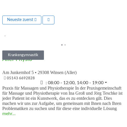
Neueste zuerst
Vorheriges
Nächs
Krankengymnastik
Aller Physio
Am Junkernhof 5
•
29308
Winsen (Aller)
05143 6692828
:
08:00 - 12:00, 14:00 - 19:00
Praxis für Massagen und Physiotherapie In der Praxisgemeinschaft
für Massage und Physiotherapie von Ina Groß und Jörg Teschke ist
jeder Patient ist ein Kunstwerk, das es zu entdecken gilt. Dies
machen wir uns zur Aufgabe, um gemeinsam mit Ihnen nach Ihren
Problematiken zu suchen und für diese eine individuelle Lösung
mehr...