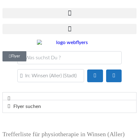
Was suchst Du ?
Flyer
PLZ oder Ort
Suchen
Advanced F
Flyer suchen
Trefferliste für physiotherapie in Winsen (Aller)