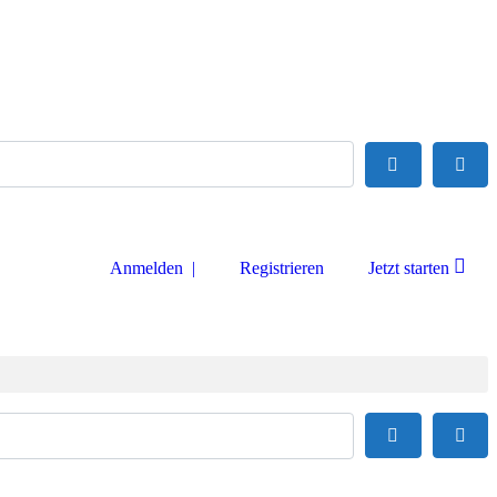
Suchen
Adva
Anmelden |
Registrieren
Jetzt starten
Suchen
Adva