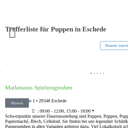
Trefferliste für Puppen in Eschede
Neueste zuers
Vorheriges
Markmanns Spielzeugstuben
Bahnhofstraße 1
•
29348
Eschede
Museen
05142 831
:
09:00 - 12:00, 15:00 - 18:00
Schwerpunkte unserer Dauerausstellung sind Puppen, Puppen, Pup
Papiermaché, Blech, Celluloid. Sie finden bei uns legendäre Schil
Puppenstuben in allen Varianten gehören dazu. Viel Lokalkolorit sch