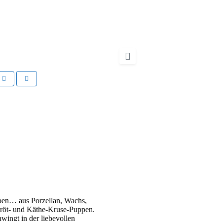
t
Nächstes
pen… aus Porzellan, Wachs,
dkröt- und Käthe-Kruse-Puppen.
wingt in der liebevollen