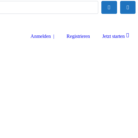
Suchen
Adva
Anmelden |
Registrieren
Jetzt starten