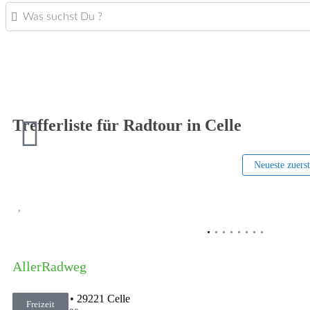
Was suchst Du ?
Trefferliste für Radtour in Celle
Neueste zuers
Vorheriges
AllerRadweg
Markt 14-16
•
29221
Celle
Freizeit