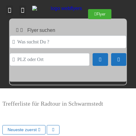
Flyer
Flyer suchen
Was suchst Du ?
PLZ oder Ort
Suchen
Advance
Trefferliste für Radtour in Schwarmstedt
Neueste zuerst