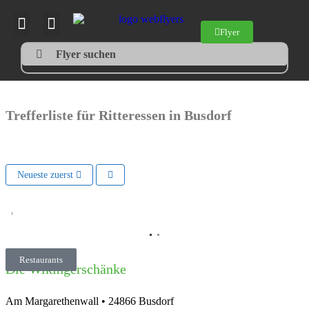
Flyer
Flyer suchen
Trefferliste für Ritteressen in Busdorf
Neueste zuerst
Vorheriges
Nächs
Restaurants
Die Wikingerschänke
Am Margarethenwall
•
24866
Busdorf