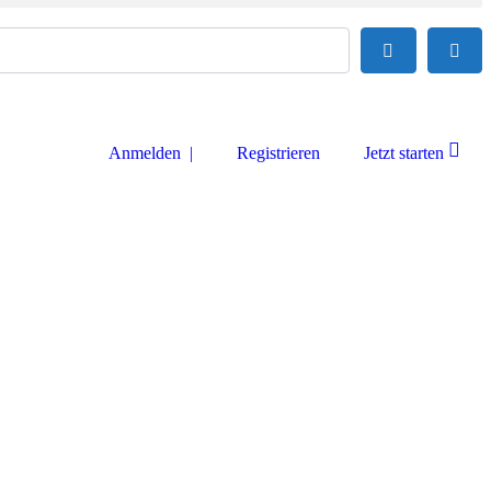
Suchen
Adva
Anmelden |
Registrieren
Jetzt starten