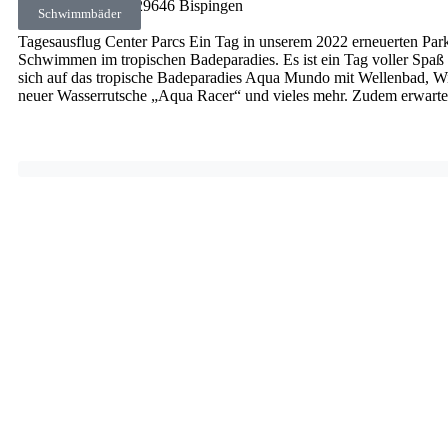
Töpinger Str. 69
•
29646
Bispingen
Schwimmbäder
Tagesausflug Center Parcs Ein Tag in unserem 2022 erneuerten Park
Schwimmen im tropischen Badeparadies. Es ist ein Tag voller Spaß
sich auf das tropische Badeparadies Aqua Mundo mit Wellenbad, 
neuer Wasserrutsche „Aqua Racer“ und vieles mehr. Zudem erwarten