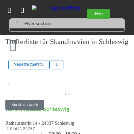
Flyer
Flyer suchen
Trefferliste für Skandinavien in Schleswig
Neueste zuerst
Vorheriges
Nächst
Kunsthandwerk
Keramikstube Schleswig
Rathausmarkt 14
•
24837
Schleswig
04621 24757