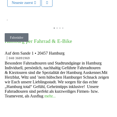
Neueste zuerst
Vorheriges
Nächste
Fahrräder
Hamburg per Fahrrad & E-Bike
Auf dem Sande 1
•
20457
Hamburg
040 36091969
Besondere Fahrradtouren und Stadtrundgänge in Hamburg
Individuell, persönlich, nachhaltig Geführte Fahrradtouren
& Kieztouren sind die Spezialität der Hamburg Auskenner.Mit
Herzblut, Witz und ’nem hübschen Hamburger Schnack zeigen
wir Euch unsere Lieblingsstadt. Wir sorgen für das echte
„Hamburg total“ Gefühl, Geheimtipps inklusive! Unsere
Fahrradtouren sind perfekt als kurzweiliges Firmen- bzw.
Teamevent, als Ausflug
mehr...