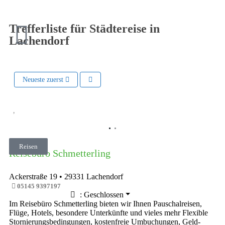
Trefferliste für Städtereise in
Lachendorf
Neueste zuerst
Vorheriges
Nächste
Reisen
Reisebüro Schmetterling
Ackerstraße 19
•
29331
Lachendorf
05145 9397197
:
Geschlossen
Im Reisebüro Schmetterling bieten wir Ihnen Pauschalreisen,
Flüge, Hotels, besondere Unterkünfte und vieles mehr Flexible
Stornierungsbedingungen, kostenfreie Umbuchungen, Geld-