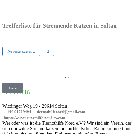
Trefferliste für Streunende Katzen in Soltau
Neueste zuerst
Vorheriges
Nächs
Tiere
Tiernothilfe
Wiedinger Weg 19
•
29614
Soltau
160 91709494
tiernothilfenord@gmail.com
https://www.tiernothilfe-nord-ev.com
Wer oder was ist die Tiernothilfe Nord e.V.? Wir sind ein Verein, der
sich um wilde Streunerkatzen im norddeutschen Raum kümmert und
sich komplett mit Spenden, Flohmarktverkäufen, Events,