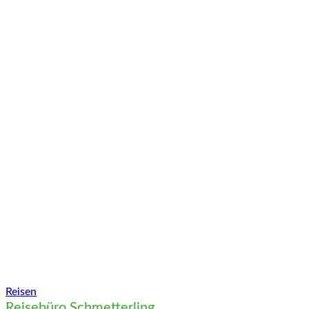
Vorheriges
Reisen
Reisebüro Schmetterling