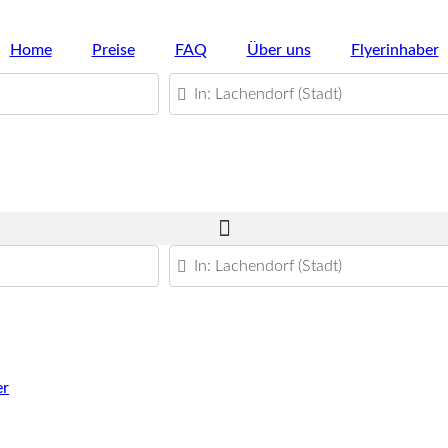
Home
Preise
FAQ
Über uns
Flyerinhaber
PLZ oder Ort
PLZ oder Ort
er