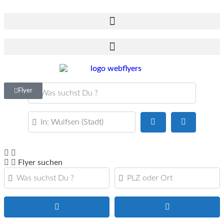
Was suchst Du ?
Flyer
PLZ oder Ort
Suchen
Advanced F
Flyer suchen
Was suchst Du ?
PLZ oder Ort
Suchen
Advanced Filte