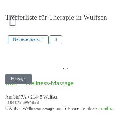
Trefferliste für Therapie in Wulfsen
Neueste zuerst
Vorheriges
Nächst
Massage
Oase – Wellness-Massage
Am bhf 7A
•
21445
Wulfsen
04173 5994858
OASE – Wellnessmassage und 5-Elemente-Shiatsu
mehr...