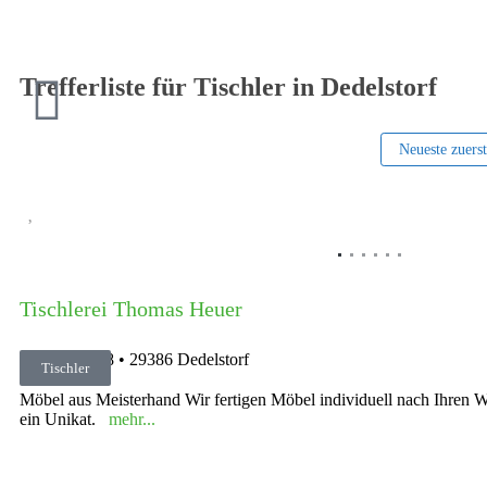
Trefferliste für Tischler in Dedelstorf
Neueste zuers
Vorheriges
Tischlerei Thomas Heuer
Dorfstraße 18
•
29386
Dedelstorf
Tischler
05832 453
Möbel aus Meisterhand Wir fertigen Möbel individuell nach Ihren 
ein Unikat.
mehr...