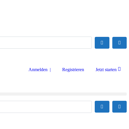
Suchen
Adva
Anmelden |
Registrieren
Jetzt starten
Suchen
Adva