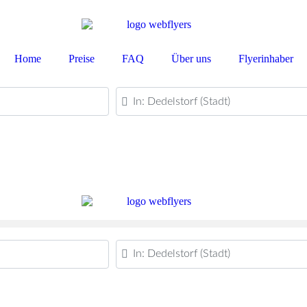
Home
Preise
FAQ
Über uns
Flyerinhaber
PLZ oder Ort
PLZ oder Ort