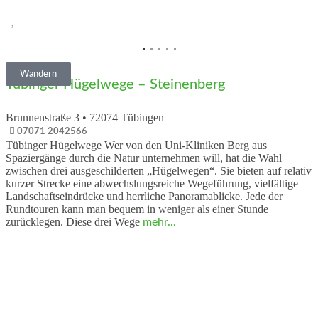
Vorheriges
Nächs
Wandern
Tübinger Hügelwege – Steinenberg
Brunnenstraße 3
•
72074
Tübingen
07071 2042566
Tübinger Hügelwege Wer von den Uni-Kliniken Berg aus
Spaziergänge durch die Natur unternehmen will, hat die Wahl
zwischen drei ausgeschilderten „Hügelwegen“. Sie bieten auf relativ
kurzer Strecke eine abwechslungsreiche Wegeführung, vielfältige
Landschaftseindrücke und herrliche Panoramablicke. Jede der
Rundtouren kann man bequem in weniger als einer Stunde
zurücklegen. Diese drei Wege
mehr...