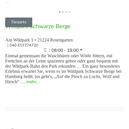
Vorheriges
Nächst
Tierparks
Wildpark Schwarze Berge
Am Wildpark 1
•
21224
Rosengarten
040 819774720
:
08:00 - 18:00
Einmal gemeinsam die Waschbären oder Wölfe füttern, mit
Frettchen an der Leine spazieren gehen oder ganz bequem mit
der Wildpark-Bahn den Park erkunden … Ein ganz besonderes
Erlebnis erwartet Sie, wenn es im Wildpark Schwarze Berge bei
Hamburg heißt: los geht’s, „Auf die Pirsch zu Luchs, Wolf und
Hirsch“ …
mehr...