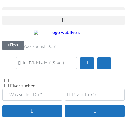
Was suchst Du ?
Flyer
PLZ oder Ort
Suchen
Advanced F
Flyer suchen
Was suchst Du ?
PLZ oder Ort
Suchen
Advanced Filte