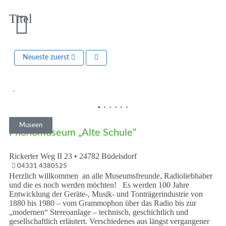
Titel
Neueste zuerst
Vorheriges
Nächst
Museen
Phonomuseum „Alte Schule“
Rickerter Weg II 23
•
24782
Büdelsdorf
04331 4380525
Herzlich willkommen an alle Museumsfreunde, Radioliebhaber
und die es noch werden möchten! Es werden 100 Jahre
Entwicklung der Geräte-, Musik- und Tonträgerindustrie von
1880 bis 1980 – vom Grammophon über das Radio bis zur
„modernen“ Stereoanlage – technisch, geschichtlich und
gesellschaftlich erläutert. Verschiedenes aus längst vergangener