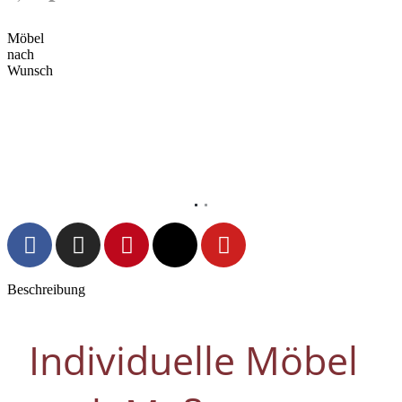
Möbel
nach
Wunsch
Vorheriges
Nächs
Beschreibung
Individuelle Möbel