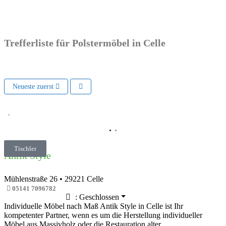
Trefferliste für Polstermöbel in Celle
Neueste zuerst
Vorheriges
Nächs
Tischler
Antik Style
Mühlenstraße 26
•
29221
Celle
05141 7096782
:
Geschlossen
Individuelle Möbel nach Maß Antik Style in Celle ist Ihr
kompetenter Partner, wenn es um die Herstellung individueller
Möbel aus Massivholz oder die Restauration alter