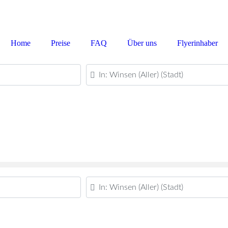
Home
Preise
FAQ
Über uns
Flyerinhaber
PLZ oder Ort
PLZ oder Ort