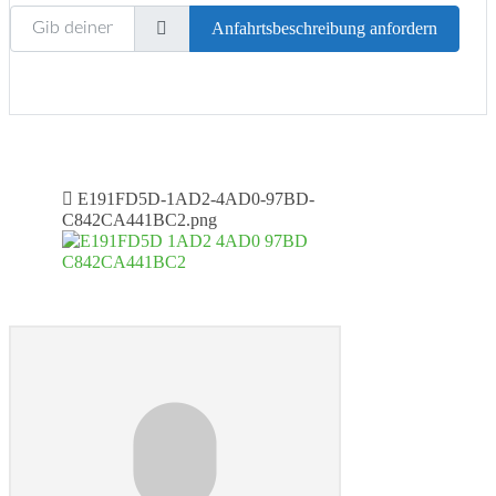
Gib deinen Standort ein.
Anfahrtsbeschreibung anfordern
E191FD5D-1AD2-4AD0-97BD-
C842CA441BC2.png