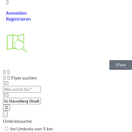
Anmelden
Registrieren
Flyer
Flyer suchen
Was
suchst
Du
PLZ
?
oder
Ort
Suchen
Advanced
Filters
Umkreissuche
Im Umkreis von 5 km