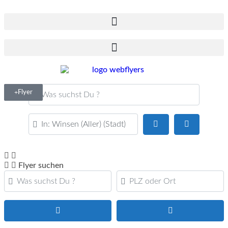
Was suchst Du ?
Flyer
PLZ oder Ort
Suchen
Advanced F
Flyer suchen
Was suchst Du ?
PLZ oder Ort
Suchen
Advanced Filte