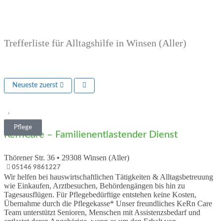
Trefferliste für Alltagshilfe in Winsen (Aller)
Neueste zuerst
Vorheriges
Nächs
Pflege
KernCare – Familienentlastender Dienst
Thörener Str. 36
•
29308
Winsen (Aller)
05146 9861227
Wir helfen bei hauswirtschaftlichen Tätigkeiten & Alltagsbetreuung
wie Einkaufen, Arztbesuchen, Behördengängen bis hin zu
Tagesausflügen. Für Pflegebedürftige entstehen keine Kosten,
Übernahme durch die Pflegekasse* Unser freundliches KeRn Care
Team unterstützt Senioren, Menschen mit Assistenzsbedarf und