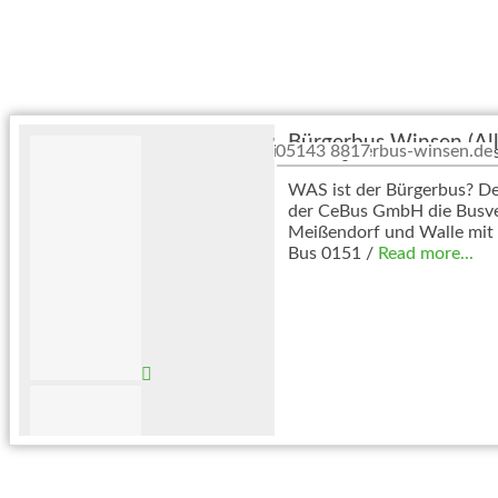
Bürgerbus Winsen (All
info@buergerbus-winsen.de
05143 8817
Pastorengarten 5
•
29308
Wins
WAS ist der Bürgerbus? Der
der CeBus GmbH die Busve
Meißendorf und Walle mit 
Bus 0151 /
Read more...