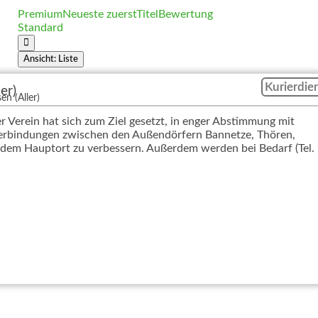
Premium
Neueste zuerst
Titel
Bewertung
Standard
Ansicht: Liste
Kurierdie
er)
en (Aller)
 Verein hat sich zum Ziel gesetzt, in enger Abstimmung mit
rbindungen zwischen den Außendörfern Bannetze, Thören,
dem Hauptort zu verbessern. Außerdem werden bei Bedarf (Tel.