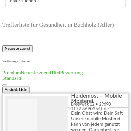
Flyer suchen
Trefferliste für Gesundheit in Buchholz (Aller)
Neueste zuerst
Sortierungsoptionen
Premium
Neueste zuerst
Titel
Bewertung
Standard
Ansicht: Liste
Heidemost – Mobile
Mosterei
Breekweg 12
•
29690
info@heidemost.de
0172 3690354
Buchholz (Aller)
Dein Obst wird Dein Saft
Unsere mobile Mosterei
kann von jedem genutzt
werden. Gartenbesitzer