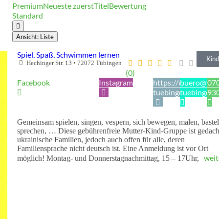
Premium
Neueste zuerst
Titel
Bewertung
Standard
Ansicht: Liste
Spiel, Spaß, Schwimmen lernen
Kind
Hechinger Str. 13
•
72072
Tübingen
(0)
Facebook
Instagram
https://www.fbs-
buero@fbs
07
tuebingen.de
tuebingen.
93
Gemeinsam spielen, singen, vespern, sich bewegen, malen, bastel
sprechen, … Diese gebührenfreie Mutter-Kind-Gruppe ist gedach
ukrainische Familien, jedoch auch offen für alle, deren
Familiensprache nicht deutsch ist. Eine Anmeldung ist vor Ort
weit
möglich! Montag- und Donnerstagnachmittag, 15 – 17Uhr,