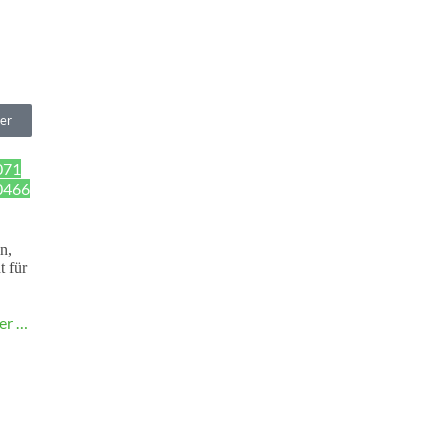
er
-
071
de
0466
n,
t für
er …