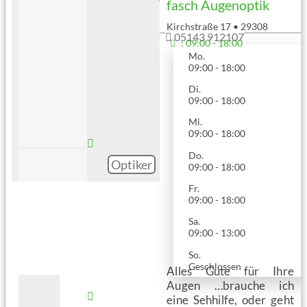
fasch Augenoptik
Kirchstraße 17
•
29308
05143 912107
Winsen (Aller)
:
09:00 - 18:00
Mo.
09:00 - 18:00
Di.
09:00 - 18:00
Mi.
09:00 - 18:00
Do.
Optiker
09:00 - 18:00
Fr.
09:00 - 18:00
Sa.
09:00 - 13:00
So.
Geschlossen
Alles Gute für Ihre
Augen …brauche ich
eine Sehhilfe, oder geht