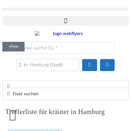
Was suchst Du ?
Flyer
PLZ oder Ort
Suchen
Advanced F
Flyer suchen
Trefferliste für kräuter in Hamburg